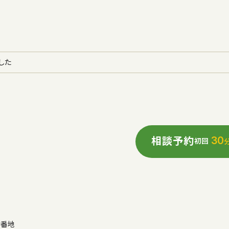
した
30
相談予約
初回
3番地