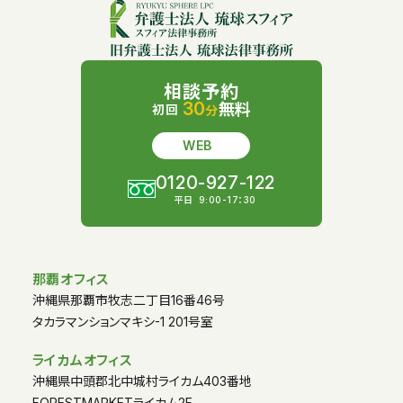
相談予約
30
無料
初回
分
WEB
0120-927-122
平日
9:00-17：30
那覇オフィス
沖縄県那覇市牧志二丁目16番46号
タカラマンションマキシ-1 201号室
ライカムオフィス
沖縄県中頭郡北中城村ライカム403番地
FORESTMARKETライカム2F